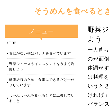
そうめんを食べると
野菜
メニュー
よう
TOP
一人暮
食欲がない朝はバナナを食べています
のが面
野菜ジュースやインスタントをうまく利
体調が
用しよう
は料理
健康維持のため、食事はできるだけ手作
りしています
いうと
ければ
しゃぶしゃぶを食べるときに工夫してい
ること
バラン